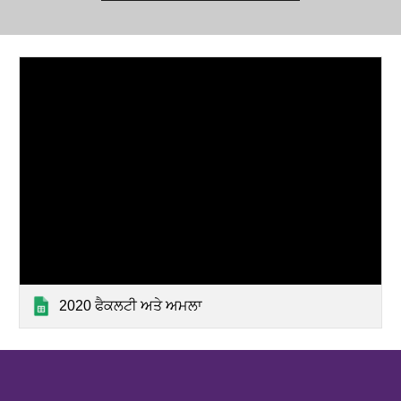
2020 ਫੈਕਲਟੀ ਅਤੇ ਅਮਲਾ