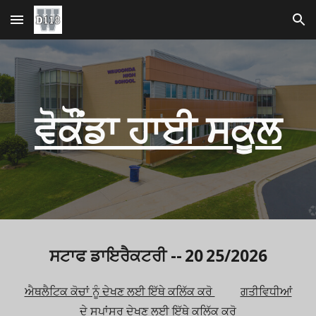
ਮੁੱਖ ਸਮੱਗਰੀ 'ਤੇ ਜਾਓ
ਨੈਵੀਗੇਸ਼ਨ ਉੱਤੇ ਜਾਓ
ਵੋਕੌਂਡਾ ਹਾਈ ਸਕੂਲ
ਸਟਾਫ ਡਾਇਰੈਕਟਰੀ --
20
25/2026
ਐਥਲੈਟਿਕ ਕੋਚਾਂ ਨੂੰ ਦੇਖਣ ਲਈ ਇੱਥੇ ਕਲਿੱਕ ਕਰੋ
ਗਤੀਵਿਧੀਆਂ
ਦੇ ਸਪਾਂਸਰ ਦੇਖਣ ਲਈ ਇੱਥੇ ਕਲਿੱਕ ਕਰੋ