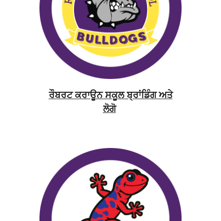
ਰੌਬਰਟ ਕਰਾਊਨ ਸਕੂਲ ਬ੍ਰਾਂਡਿੰਗ ਅਤੇ
ਲੋਗੋ