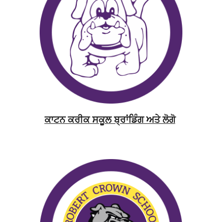
ਕਾਟਨ ਕਰੀਕ ਸਕੂਲ ਬ੍ਰਾਂਡਿੰਗ ਅਤੇ ਲੋਗੋ