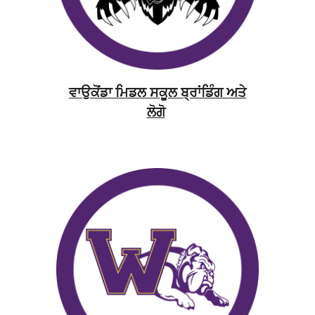
ਵਾਉਕੋਂਡਾ ਮਿਡਲ ਸਕੂਲ ਬ੍ਰਾਂਡਿੰਗ ਅਤੇ
ਲੋਗੋ