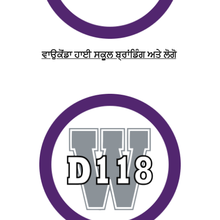
ਵਾਉਕੋਂਡਾ ਹਾਈ ਸਕੂਲ ਬ੍ਰਾਂਡਿੰਗ ਅਤੇ ਲੋਗੋ