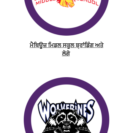
ਮੈਥਿਊਜ਼ ਮਿਡਲ ਸਕੂਲ ਬ੍ਰਾਂਡਿੰਗ ਅਤੇ
ਲੋਗੋ