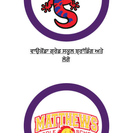
ਵਾਉਕੋਂਡਾ ਗ੍ਰੇਡ ਸਕੂਲ ਬ੍ਰਾਂਡਿੰਗ ਅਤੇ
ਲੋਗੋ