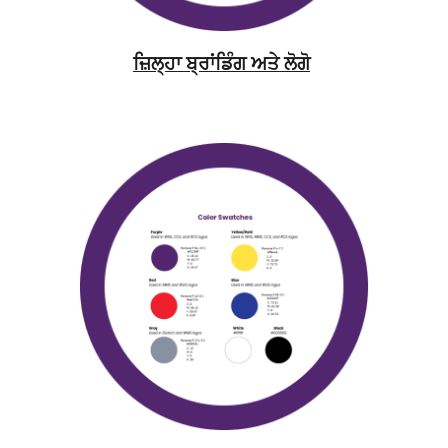
ਜ਼ਿਲ੍ਹਾ ਬ੍ਰਾਂਡਿੰਗ ਅਤੇ ਲੋਗੋ