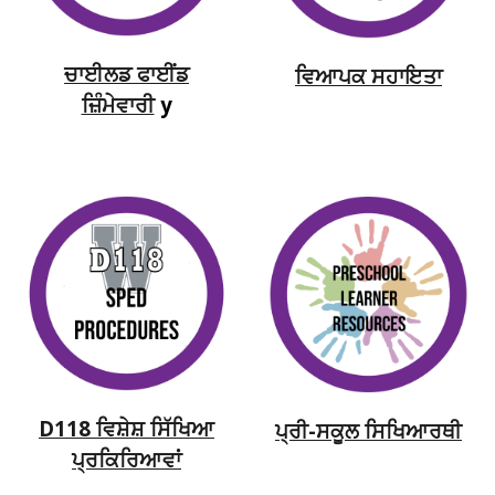
ਚਾਈਲਡ ਫਾਈਂਡ
ਵਿਆਪਕ ਸਹਾਇਤਾ
ਜ਼ਿੰਮੇਵਾਰੀ
y
D118 ਵਿਸ਼ੇਸ਼ ਸਿੱਖਿਆ
ਪ੍ਰੀ-ਸਕੂਲ ਸਿਖਿਆਰਥੀ
ਪ੍ਰਕਿਰਿਆਵਾਂ