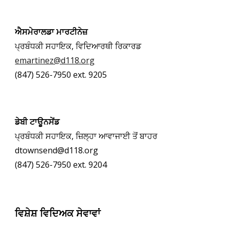
ਐਸਮੇਰਾਲਡਾ ਮਾਰਟੀਨੇਜ਼
ਪ੍ਰਬੰਧਕੀ ਸਹਾਇਕ, ਵਿਦਿਆਰਥੀ ਰਿਕਾਰਡ
emartinez@d118.org
(847) 526-7950 ext. 9205
ਡੇਬੀ ਟਾਊਨਸੇਂਡ
ਪ੍ਰਬੰਧਕੀ ਸਹਾਇਕ, ਜ਼ਿਲ੍ਹਾ ਆਵਾਜਾਈ ਤੋਂ ਬਾਹਰ
dtownsend@d118.org
(847) 526-7950 ext. 9204
ਵਿਸ਼ੇਸ਼ ਵਿਦਿਅਕ ਸੇਵਾਵਾਂ