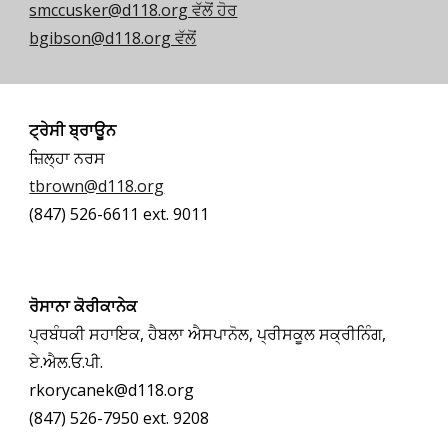
smccusker@d118.org ਵੱਲੋਂ ਹੋਰ
bgibson@d118.org ਵੱਲੋਂ
ਟ੍ਰੇਸੀ ਬ੍ਰਾਊਨ
ਜ਼ਿਲ੍ਹਾ ਨਰਸ
tbrown@d118.org
(847) 526-6611 ext. 9011
ਰੋਸਾਨਾ ਕੋਰੀਕਾਨੇਕ
ਪ੍ਰਬੰਧਕੀ ਸਹਾਇਕ, ਹੈਬਲਾ ਐਸਪਾਨੋਲ, ਪ੍ਰੀਸਕੂਲ ਸਕ੍ਰੀਨਿੰਗ,
ਏ.ਐਲ.ਓ.ਪੀ.
rkorycanek@d118.org
(847) 526-7950 ext. 9208