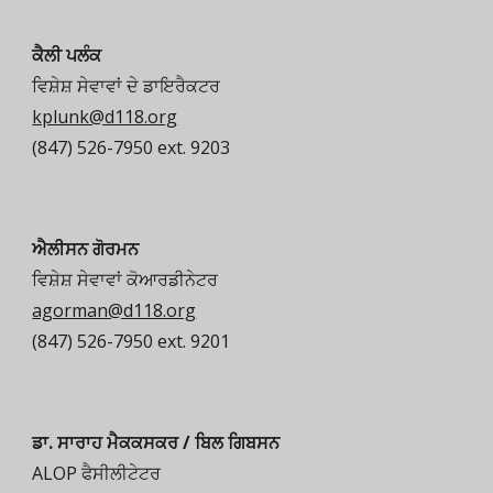
ਕੈਲੀ ਪਲੰਕ
ਵਿਸ਼ੇਸ਼ ਸੇਵਾਵਾਂ ਦੇ ਡਾਇਰੈਕਟਰ
kplunk@d118.org
(847) 526-7950 ext. 9203
ਐਲੀਸਨ ਗੋਰਮਨ
ਵਿਸ਼ੇਸ਼ ਸੇਵਾਵਾਂ
ਕੋਆਰਡੀਨੇਟਰ
agorman@d118.org
(847) 526-7950 ext.
9201
ਡਾ. ਸਾਰਾਹ ਮੈਕਕਸਕਰ / ਬਿਲ ਗਿਬਸਨ
ALOP ਫੈਸੀਲੀਟੇਟਰ