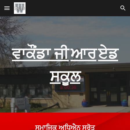
ਮੁੱਖ ਸਮੱਗਰੀ 'ਤੇ ਜਾਓ
ਨੈਵੀਗੇਸ਼ਨ ਉੱਤੇ ਜਾਓ
ਵਾਕੌਂਡਾ ਜੀ
ਆਰ
ਏਡ
ਸਕੂਲ
ਸਮਾਜਿਕ ਅਧਿਐਨ
ਸਰੋਤ