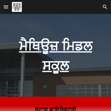
ਮੁੱਖ ਸਮੱਗਰੀ 'ਤੇ ਜਾਓ
ਨੈਵੀਗੇਸ਼ਨ ਉੱਤੇ ਜਾਓ
ਮੈਥਿਊਜ਼ ਮਿਡਲ
ਸਕੂਲ
ਸਟਾਫ਼ ਡਾਇਰੈਕਟਰੀ