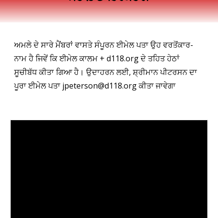
ਅਮਲੇ ਦੇ ਸਾਰੇ ਮੈਂਬਰਾਂ ਵਾਸਤੇ ਸੰਪੂਰਨ ਈਮੇਲ ਪਤਾ ਉਹ ਵਰਤੋਂਕਾਰ-
ਨਾਮ ਹੈ ਜਿਵੇਂ ਕਿ ਈਮੇਲ ਕਾਲਮ + d118.org ਦੇ ਤਹਿਤ ਹੇਠਾਂ
ਸੂਚੀਬੱਧ ਕੀਤਾ ਗਿਆ ਹੈ। ਉਦਾਹਰਨ ਲਈ, ਸ਼੍ਰੀਮਾਨ ਪੀਟਰਸਨ ਦਾ
ਪੂਰਾ ਈਮੇਲ ਪਤਾ jpeterson@d118.org ਕੀਤਾ ਜਾਵੇਗਾ